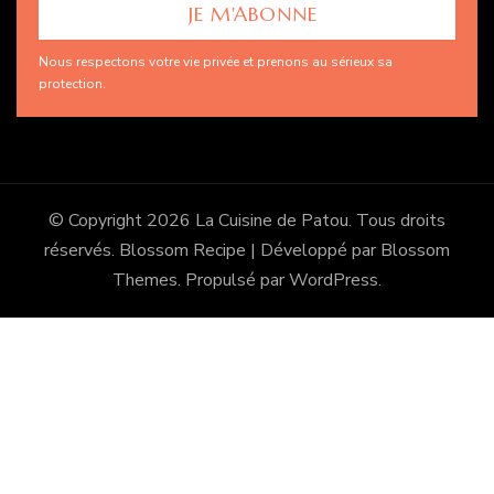
Nous respectons votre vie privée et prenons au sérieux sa
protection.
© Copyright 2026
La Cuisine de Patou
. Tous droits
réservés.
Blossom Recipe | Développé par
Blossom
Themes
. Propulsé par
WordPress
.