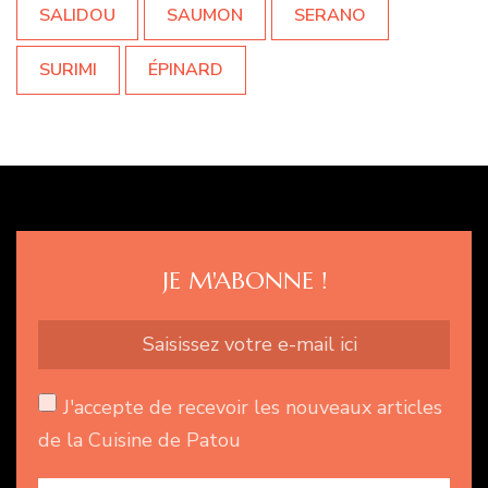
SALIDOU
SAUMON
SERANO
SURIMI
ÉPINARD
JE M'ABONNE !
J'accepte de recevoir les nouveaux articles
de la Cuisine de Patou