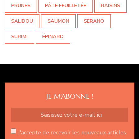
PRUNES
PÂTE FEUILLETÉE
RAISINS
SALIDOU
SAUMON
SERANO
SURIMI
ÉPINARD
JE M'ABONNE !
J'accepte de recevoir les nouveaux articles