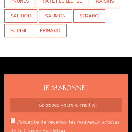
PRUNES
PÂTE FEUILLETÉE
RAISINS
SALIDOU
SAUMON
SERANO
SURIMI
ÉPINARD
JE M'ABONNE !
J'accepte de recevoir les nouveaux articles
de la Cuisine de Patou