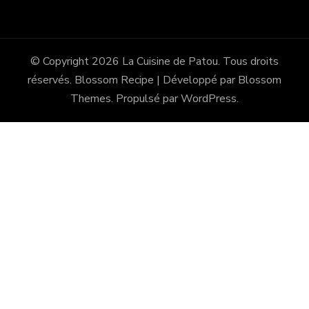
© Copyright 2026
La Cuisine de Patou
. Tous droits
réservés.
Blossom Recipe | Développé par
Blossom
Themes
. Propulsé par
WordPress
.