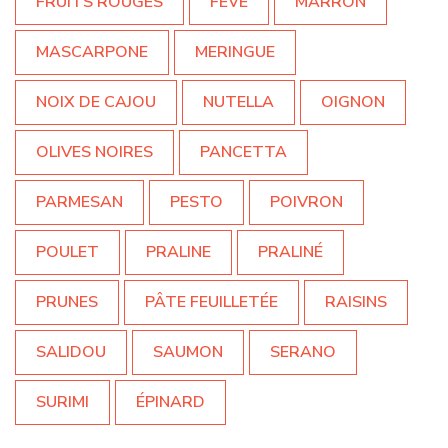
FRUITS ROUGES
FÈVE
MARRON
MASCARPONE
MERINGUE
NOIX DE CAJOU
NUTELLA
OIGNON
OLIVES NOIRES
PANCETTA
PARMESAN
PESTO
POIVRON
POULET
PRALINE
PRALINÉ
PRUNES
PÂTE FEUILLETÉE
RAISINS
SALIDOU
SAUMON
SERANO
SURIMI
ÉPINARD