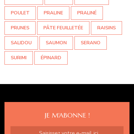
POULET
PRALINE
PRALINÉ
PRUNES
PÂTE FEUILLETÉE
RAISINS
SALIDOU
SAUMON
SERANO
SURIMI
ÉPINARD
JE M'ABONNE !