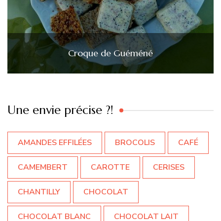
Croque de Guéméné
Une envie précise ?!
AMANDES EFFILÉES
BROCOLIS
CAFÉ
CAMEMBERT
CAROTTE
CERISES
CHANTILLY
CHOCOLAT
CHOCOLAT BLANC
CHOCOLAT LAIT