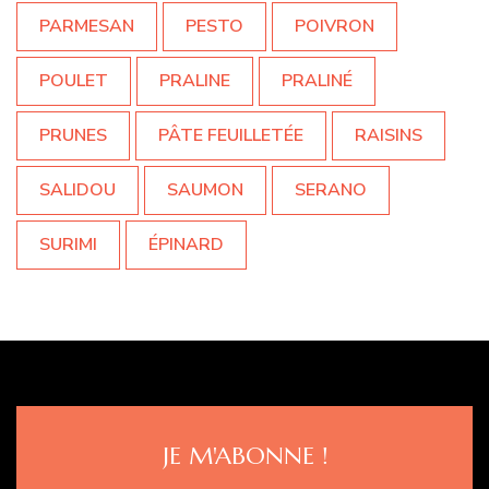
PARMESAN
PESTO
POIVRON
POULET
PRALINE
PRALINÉ
PRUNES
PÂTE FEUILLETÉE
RAISINS
SALIDOU
SAUMON
SERANO
SURIMI
ÉPINARD
JE M'ABONNE !