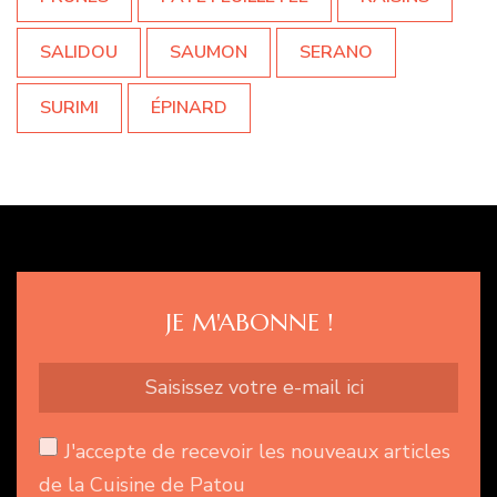
SALIDOU
SAUMON
SERANO
SURIMI
ÉPINARD
JE M'ABONNE !
J'accepte de recevoir les nouveaux articles
de la Cuisine de Patou