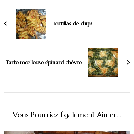
d'article
Tortillas de chips
Tarte mœlleuse épinard chèvre
Vous Pourriez Également Aimer...