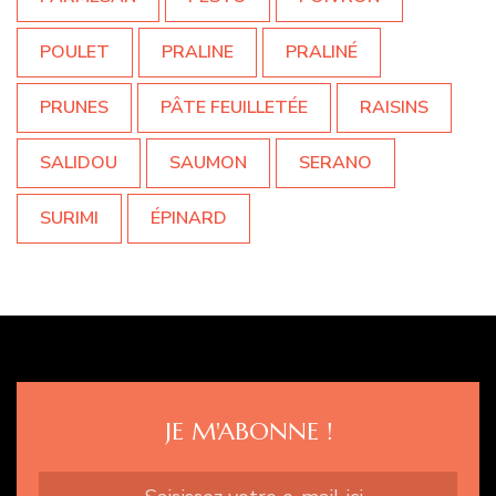
POULET
PRALINE
PRALINÉ
PRUNES
PÂTE FEUILLETÉE
RAISINS
SALIDOU
SAUMON
SERANO
SURIMI
ÉPINARD
JE M'ABONNE !